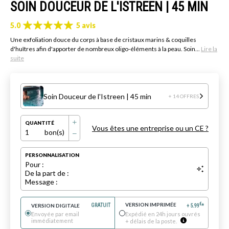
SOIN DOUCEUR DE L'ISTREEN | 45 MIN
5.0
5 avis
Une exfoliation douce du corps à base de cristaux marins & coquilles
d'huîtres afin d'apporter de nombreux oligo-éléments à la peau. Soin...
Lire la
suite
Soin Douceur de l'Istreen | 45 min
+ 14 OFFRES
QUANTITÉ
Vous êtes une entreprise ou un CE ?
1
bon(s)
PERSONNALISATION
Pour :
De la part de :
Message :
VERSION IMPRIMÉE
€
VERSION DIGITALE
GRATUIT
+
5.99
*
Envoyée par email
Expédié en 24h jours ouvrés
immédiatement
+ délais de la poste.