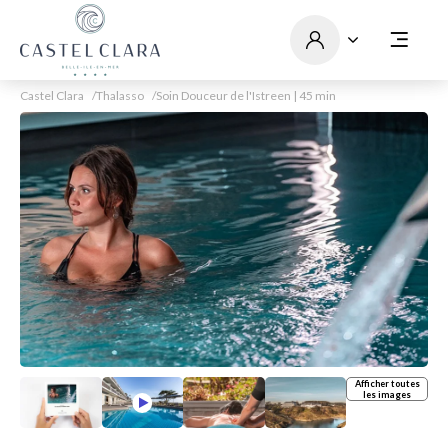
Castel Clara
Thalasso
Soin Douceur de l'Istreen | 45 min
Afficher toutes
les images