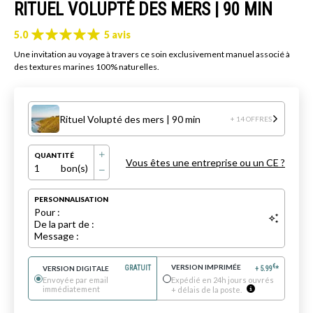
RITUEL VOLUPTÉ DES MERS | 90 MIN
5.0
5 avis
Une invitation au voyage à travers ce soin exclusivement manuel associé à
des textures marines 100% naturelles.
Rituel Volupté des mers | 90 min
+ 14 OFFRES
QUANTITÉ
Vous êtes une entreprise ou un CE ?
1
bon(s)
PERSONNALISATION
Pour :
De la part de :
Message :
VERSION IMPRIMÉE
€
VERSION DIGITALE
GRATUIT
+
5.99
*
Envoyée par email
Expédié en 24h jours ouvrés
immédiatement
+ délais de la poste.