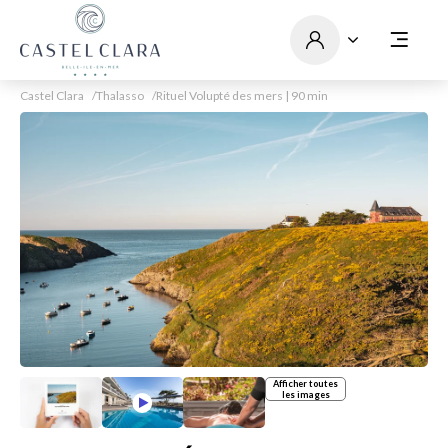
Castel Clara
Thalasso
Rituel Volupté des mers | 90 min
Afficher toutes
les images