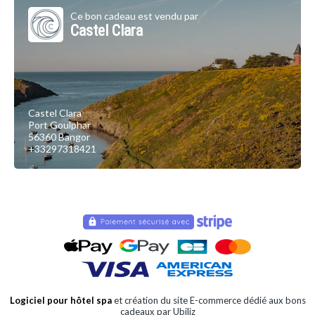
Ce bon cadeau est vendu par
Castel Clara
Castel Clara
Port Goulphar
56360 Bangor
+33297318421
Logiciel pour hôtel spa
et création du site E-commerce dédié aux bons
cadeaux par Ubiliz