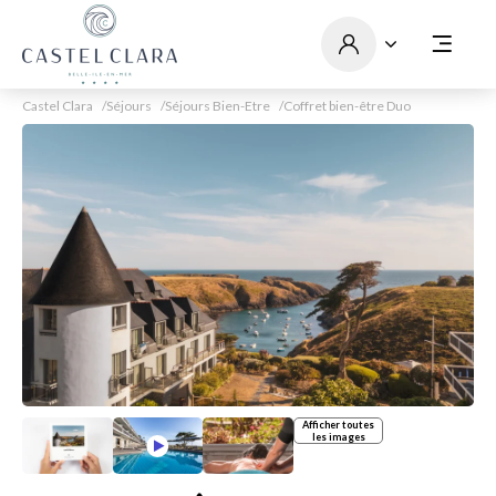
Castel Clara
Séjours
Séjours Bien-Etre
Coffret bien-être Duo
Afficher toutes
les images