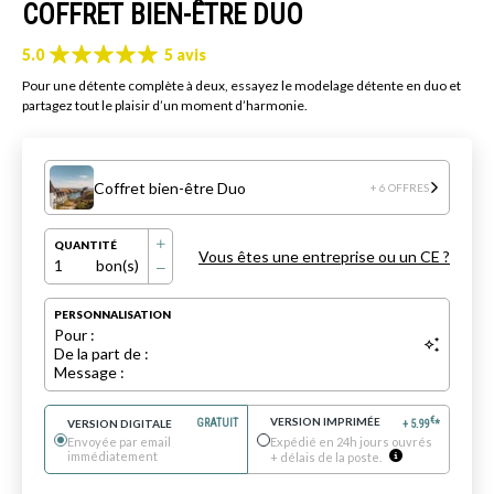
COFFRET BIEN-ÊTRE DUO
5.0
5 avis
Pour une détente complète à deux, essayez le modelage détente en duo et
partagez tout le plaisir d’un moment d’harmonie.
Coffret bien-être Duo
+ 6 OFFRES
QUANTITÉ
Vous êtes une entreprise ou un CE ?
1
bon(s)
PERSONNALISATION
Pour :
De la part de :
Message :
VERSION IMPRIMÉE
€
VERSION DIGITALE
GRATUIT
+
5.99
*
Envoyée par email
Expédié en 24h jours ouvrés
immédiatement
+ délais de la poste.